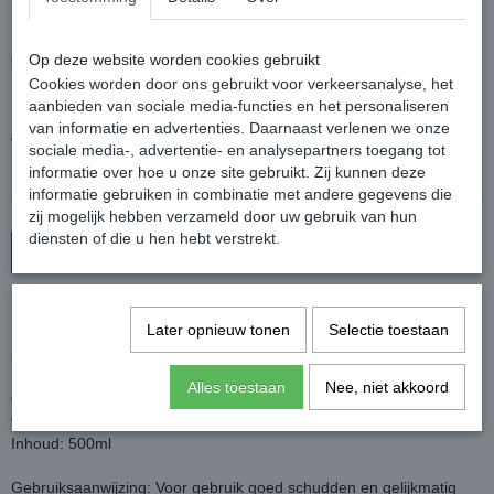
Natural
€ 26,95
€ 19,95
Op deze website worden cookies gebruikt
(inclusief btw 21%)
Cookies worden door ons gebruikt voor verkeersanalyse, het
✓
Op voorraad
aanbieden van sociale media-functies en het personaliseren
van informatie en advertenties. Daarnaast verlenen we onze
Aantal
sociale media-, advertentie- en analysepartners toegang tot
informatie over hoe u onze site gebruikt. Zij kunnen deze
informatie gebruiken in combinatie met andere gegevens die
zij mogelijk hebben verzameld door uw gebruik van hun
diensten of die u hen hebt verstrekt.
In winkelwagen
100% natuurlijke deodorant voor paarden.
Later opnieuw tonen
Selectie toestaan
De geur van noten- en sinaasappel bedekt de eigen geur van het
paard en weert hierdoor vliegen en adere insecten.
Daarnaast heeft het ook een verzorgende werking.
Alles toestaan
Nee, niet akkoord
Ook te gebruiken voor paarden die eczeem hebben. Laat geen
vlekken achter.
Inhoud: 500ml
Gebruiksaanwijzing: Voor gebruik goed schudden en gelijkmatig