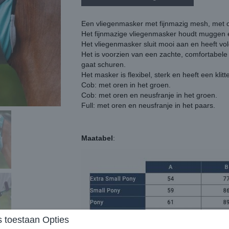
Een vliegenmasker met fijnmazig mesh, met 
Het fijnmazige vliegenmasker houdt muggen e
Het vliegenmasker sluit mooi aan en heeft vo
Het is voorzien van een zachte, comfortabel
gaat schuren.
Het masker is flexibel, sterk en heeft een kli
Cob: met oren in het groen.
Cob: met oren en neusfranje in het groen.
Full: met oren en neusfranje in het paars.
Maatabel
:
 toestaan Opties