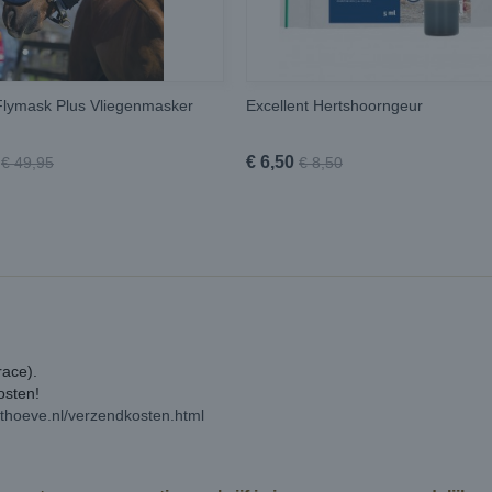
lymask Plus Vliegenmasker
Excellent Hertshoorngeur
€ 6,50
€ 49,95
€ 8,50
race).
kosten!
rthoeve.nl/verzendkosten.html