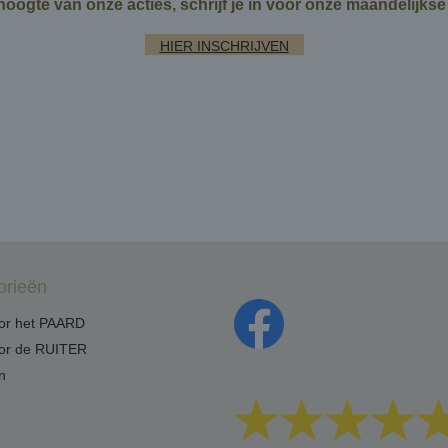
 hoogte van onze acties, schrijf je in voor onze maandelijks
HIER INSCHRIJVEN
orieën
oor het PAARD
oor de RUITER
n