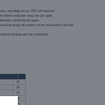
oren, neusflap en en 70% UV-werend.
n kleine insecten weg van de ogen.
ldoende ruimte bij de ogen.
e voering langs de naden om te voorkomen dat het
ttenband sluiting aan de onderkant.