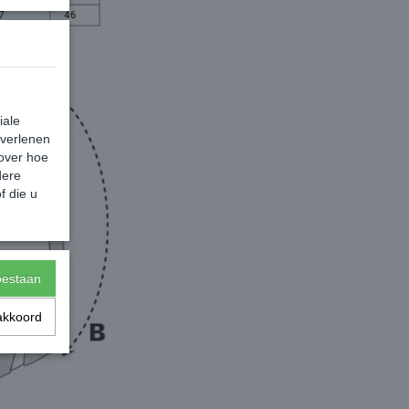
iale
 verlenen
 over hoe
dere
f die u
toestaan
akkoord