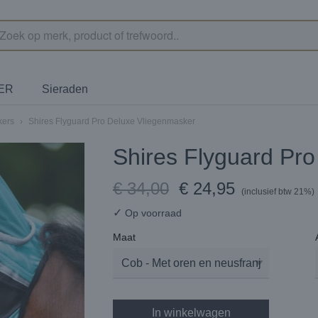
TER
Sieraden
kers
›
Shires Flyguard Pro Deluxe Vliegenmasker
Shires Flyguard Pr
€ 34,00
€ 24,95
(inclusief btw 21%)
✓
Op voorraad
Maat
In winkelwagen