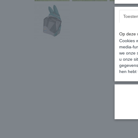
Toeste
Op deze w
Cookies w
media-fun
we onze s
u onze si
gegevens 
hen hebt 