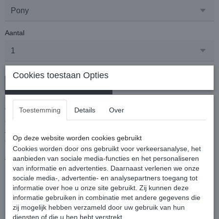
Aantal
Cookies toestaan Opties
In winkelwagen
Toestemming
Details
Over
Vliegenmasker met UV filter, beschermt uw paard tegen insecten
en de zon (weert 85% van de UV stralen).
Afgewerkt met een contrasterende bies van nylon en aan de
Op deze website worden cookies gebruikt
onderzijde verstelbaar met klittenband.
Cookies worden door ons gebruikt voor verkeersanalyse, het
Het vliegenmasker is bijpassend bij de Horseware Mio
aanbieden van sociale media-functies en het personaliseren
vliegendeken, is uiteraard ook prima te dragen zonder deken
van informatie en advertenties. Daarnaast verlenen we onze
Kleur: Bronze met blauwe bies
sociale media-, advertentie- en analysepartners toegang tot
informatie over hoe u onze site gebruikt. Zij kunnen deze
Reacties
informatie gebruiken in combinatie met andere gegevens die
zij mogelijk hebben verzameld door uw gebruik van hun
diensten of die u hen hebt verstrekt.