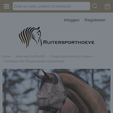
Inloggen
Registreren
Home
›
Alles voor het PAARD
›
Vliegenbescherming, maskers
›
Horseware Mio Vliegenmasker Bronze/Navy