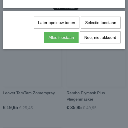
Later opnieuw tonen
Selectie toestaan
Ook interessant
Alles toestaan
Nee, niet akkoord
Leovet TamTam Zomerspray
Rambo Flymask Plus
Vliegenmasker
€ 19,95
€ 35,95
€ 25,45
€ 49,95