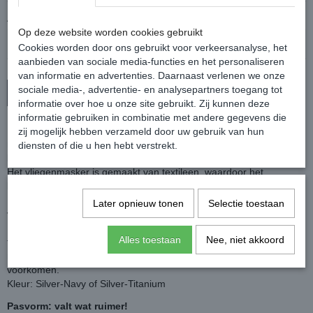
Aantal
Op deze website worden cookies gebruikt
Cookies worden door ons gebruikt voor verkeersanalyse, het
aanbieden van sociale media-functies en het personaliseren
van informatie en advertenties. Daarnaast verlenen we onze
sociale media-, advertentie- en analysepartners toegang tot
In winkelwagen
informatie over hoe u onze site gebruikt. Zij kunnen deze
informatie gebruiken in combinatie met andere gegevens die
Het vliegenmasker heeft een buigzame halve plastic ring in het
zij mogelijk hebben verzameld door uw gebruik van hun
masker, waardoor deze altijd goed van de ogen van het paard af
diensten of die u hen hebt verstrekt.
blijft staan en er geen kans is op irritatie.
Het vliegenmasker is gemaakt van textileen, waardoor het
lichtgewicht en zeer slijtvast is.
De bescherming bij de oren is van een zachte stof en heeft
Later opnieuw tonen
Selectie toestaan
voldoende ruimte.
De neusflap is afneembaar met klittenband en beschermd de neus
Alles toestaan
Nee, niet akkoord
tegen vliegen en de zon ( verbranden). Tevens is deze omzoomd
met een zachte rand van fleece om wrijving en schuurplekken te
voorkomen.
Kleur: Silver-Navy of Silver-Titanium
Pasvorm: valt wat ruimer!