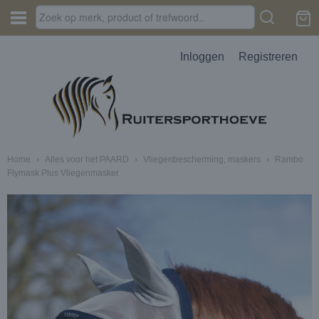
Inloggen
Registreren
Home
›
Alles voor het PAARD
›
Vliegenbescherming, maskers
›
Rambo
Flymask Plus Vliegenmasker