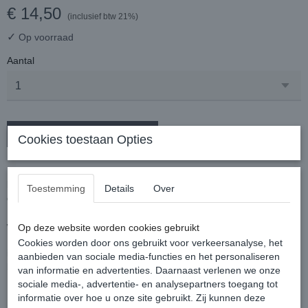
€ 14,50
(inclusief btw 21%)
✓
Op voorraad
Aantal
In winkelwagen
Cookies toestaan Opties
Deze beugelhoes heeft een robuuste, hoogwaardige ripstop
buitenkant (waterafstotend) en een zachte katoenen voering aan
Toestemming
Details
Over
de binnenkant.
Perfect om de stijgbeugels veilig te bedekken en ook om het
waardevolle leer van je zadel te beschermen tegen krassen.
Op deze website worden cookies gebruikt
De hoes heeft een praktische elastische band aan de bovenkant en
Cookies worden door ons gebruikt voor verkeersanalyse, het
in het midden een opening voor het bevestigen van de
aanbieden van sociale media-functies en het personaliseren
beugelriemen.
van informatie en advertenties. Daarnaast verlenen we onze
sociale media-, advertentie- en analysepartners toegang tot
informatie over hoe u onze site gebruikt. Zij kunnen deze