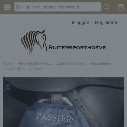
Inloggen
Registreren
Home
›
Alles voor het PAARD
›
Zadel Toebehoren
›
Beugelriemen
›
Passier Stijgbeugelhoes