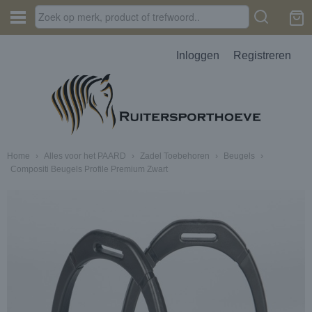
Inloggen
Registreren
Home
›
Alles voor het PAARD
›
Zadel Toebehoren
›
Beugels
›
Compositi Beugels Profile Premium Zwart