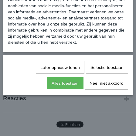
Het stijlvolle en dynamische design laat niemand onverschillig.
aanbieden van sociale media-functies en het personaliseren
Bovendien kunt u ze personaliseren door te kiezen voor een van de
van informatie en advertenties. Daarnaast verlenen we onze
vele beschikbare zoolkleuren, deze kunnen we los voor u bestellen
sociale media-, advertentie- en analysepartners toegang tot
bij de leverancier.
informatie over hoe u onze site gebruikt. Zij kunnen deze
Kleur: Zwart
informatie gebruiken in combinatie met andere gegevens die
zij mogelijk hebben verzameld door uw gebruik van hun
diensten of die u hen hebt verstrekt.
Later opnieuw tonen
Selectie toestaan
Alles toestaan
Nee, niet akkoord
Reacties