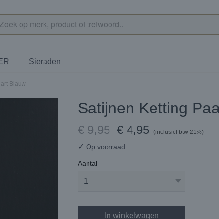
TER
Sieraden
hart Blauw
Satijnen Ketting Pa
€ 9,95
€ 4,95
(inclusief btw 21%)
✓
Op voorraad
Aantal
In winkelwagen