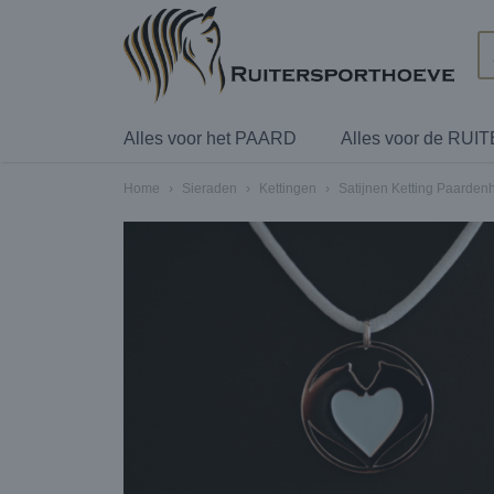
Alles voor het PAARD
Alles voor de RUI
Home
›
Sieraden
›
Kettingen
›
Satijnen Ketting Paarden