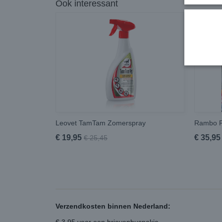
Ook interessant
Leovet TamTam Zomerspray
Rambo F
€ 19,95
€ 35,95
€ 25,45
Verzendkosten binnen Nederland: