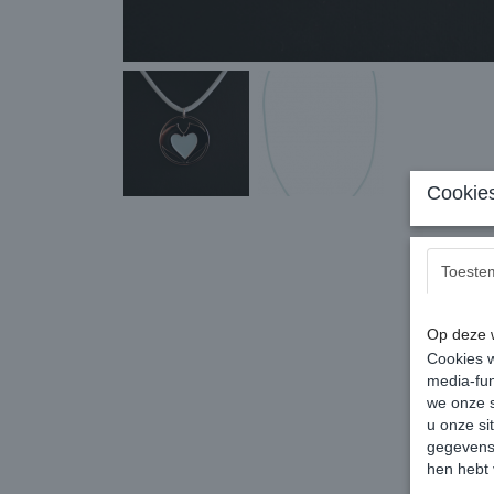
Cookies
Toeste
Op deze w
Cookies w
media-fun
we onze s
u onze si
gegevens 
hen hebt 