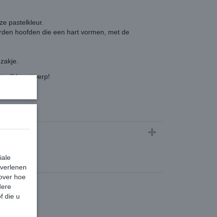
eze pastelkleur.
arden hoofden die een hart vormen, met de
zakje.
tzelfde ontwerp!
0,20 Kg
iale
 verlenen
 over hoe
dere
f die u