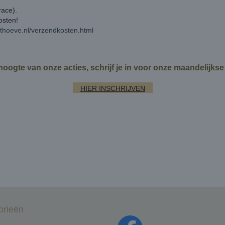
race).
kosten!
rthoeve.nl/verzendkosten.html
 hoogte van onze acties, schrijf je in voor onze maandelijks
HIER INSCHRIJVEN
orieën