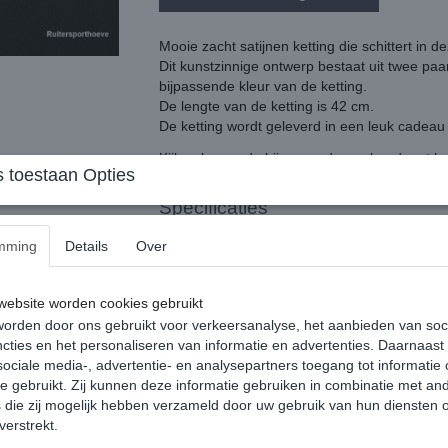
Mooie zacht satijnen ketting die schittert in d
Dit kunstzinnige ontwerp bestaat uit twee pa
bijpassende kleur van de ketting.
De lengte van de ketting is 42 cm.
De ketting wordt geleverd in een leuk cadeau 
Kijk ook naar de bijpassende armband met he
 toestaan Opties
Specificaties
Bruto gewicht
mming
Details
Over
Reacties
ebsite worden cookies gebruikt
orden door ons gebruikt voor verkeersanalyse, het aanbieden van soc
cties en het personaliseren van informatie en advertenties. Daarnaast
ociale media-, advertentie- en analysepartners toegang tot informatie
te gebruikt. Zij kunnen deze informatie gebruiken in combinatie met an
die zij mogelijk hebben verzameld door uw gebruik van hun diensten o
verstrekt.