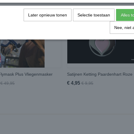
Later opnieuw tonen
Selectie toestaan
Alles 
Nee, niet 
lymask Plus Vliegenmasker
Satijnen Ketting Paardenhart Roze
€ 4,95
€ 49,95
€ 9,95