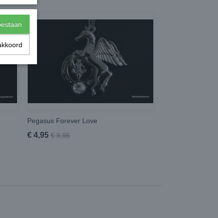
toestaan
akkoord
Pegasus Forever Love
€ 4,95
€ 9,95