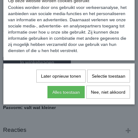
Op deze website worden cookies gebruikt
Maat
Cookies worden door ons gebruikt voor verkeersanalyse, het
aanbieden van sociale media-functies en het personaliseren
van informatie en advertenties. Daarnaast verlenen we onze
sociale media-, advertentie- en analysepartners toegang tot
Aantal
informatie over hoe u onze site gebruikt. Zij kunnen deze
informatie gebruiken in combinatie met andere gegevens die
zij mogelijk hebben verzameld door uw gebruik van hun
diensten of die u hen hebt verstrekt.
In winkelwagen
Later opnieuw tonen
Selectie toestaan
Sportief vest met leuke details op de voor- en achterkant.
Het vest heeft een twee-weg ritssluiting en twee handige zakken
met ritssluiting aan de voorkant.
Alles toestaan
Nee, niet akkoord
Materiaal: 94% polyester / 6% spandex
Pasvorm: valt wat kleiner
Reacties