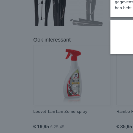
gegevens 
hen hebt 
Ook interessant
Leovet TamTam Zomerspray
Rambo F
€ 19,95
€ 35,95
€ 25,45