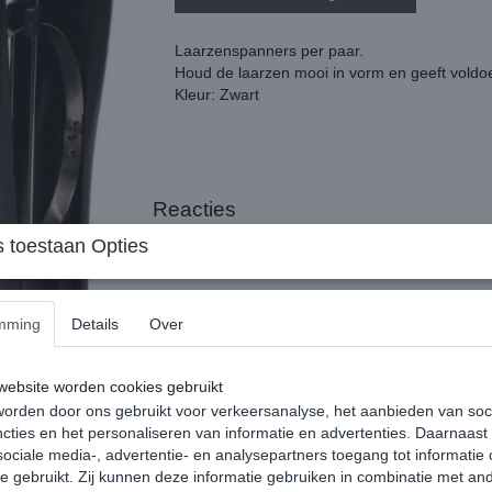
Laarzenspanners per paar.
Houd de laarzen mooi in vorm en geeft voldoe
Kleur: Zwart
Reacties
 toestaan Opties
mming
Details
Over
ebsite worden cookies gebruikt
orden door ons gebruikt voor verkeersanalyse, het aanbieden van soc
cties en het personaliseren van informatie en advertenties. Daarnaast
ociale media-, advertentie- en analysepartners toegang tot informatie
te gebruikt. Zij kunnen deze informatie gebruiken in combinatie met an