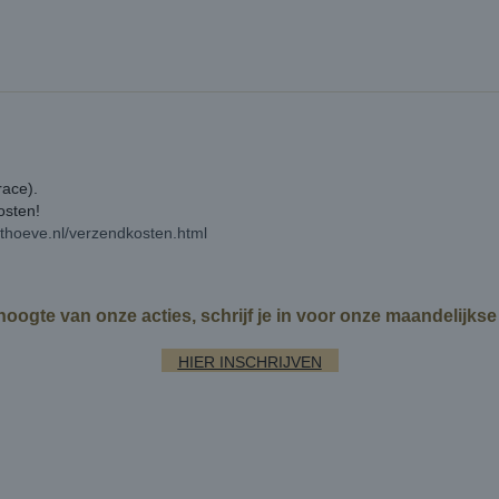
race).
kosten!
rthoeve.nl/verzendkosten.html
 hoogte van onze acties, schrijf je in voor onze maandelijks
HIER INSCHRIJVEN