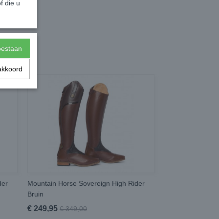
f die u
toestaan
akkoord
der
Mountain Horse Sovereign High Rider
Bruin
€ 249,95
€ 349,00