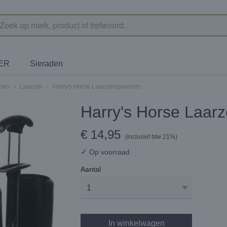
TER
Sieraden
enen
›
Laarzen
›
Harry's Horse Laarzenspanners
Harry's Horse Laar
€ 14,95
(inclusief btw 21%)
✓
Op voorraad
Aantal
In winkelwagen