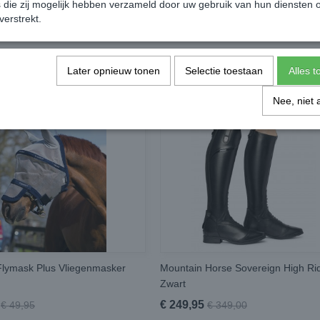
die zij mogelijk hebben verzameld door uw gebruik van hun diensten o
verstrekt.
Later opnieuw tonen
Selectie toestaan
Alles 
Nee, niet 
lymask Plus Vliegenmasker
Mountain Horse Sovereign High Ri
Zwart
€ 249,95
€ 49,95
€ 349,00