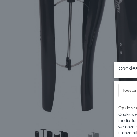
Cookies
Toeste
Op deze w
Cookies w
media-fun
we onze s
u onze si