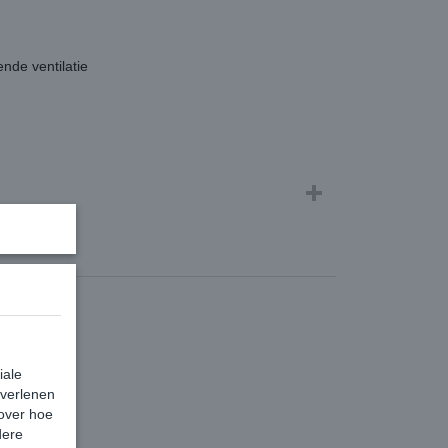
nde ventilatie
iale
 verlenen
 over hoe
dere