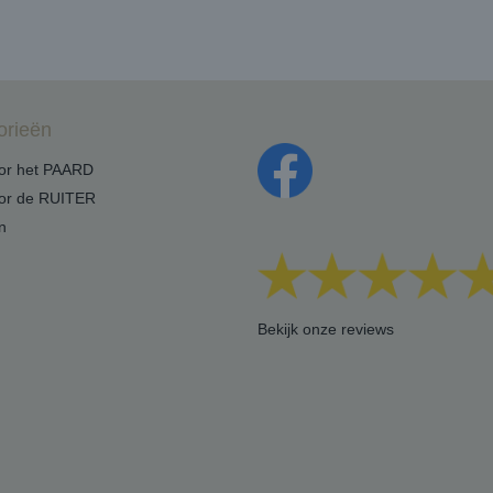
orieën
oor het PAARD
oor de RUITER
n
Bekijk onze reviews