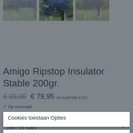
Amigo Ripstop Insulator
Stable 200gr.
€ 99,95
€ 79,95
(inclusief btw 21%)
✓
Op voorraad
Maat
Cookies toestaan Opties