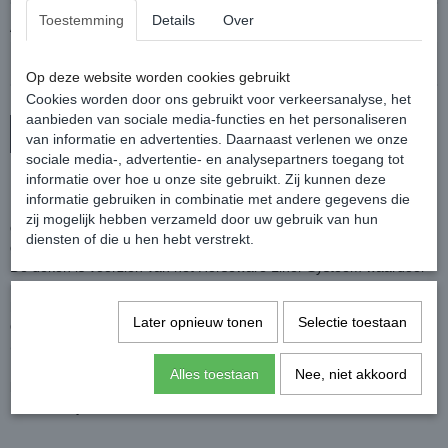
Toestemming
Details
Over
Aantal
Op deze website worden cookies gebruikt
Cookies worden door ons gebruikt voor verkeersanalyse, het
aanbieden van sociale media-functies en het personaliseren
In winkelwagen
van informatie en advertenties. Daarnaast verlenen we onze
sociale media-, advertentie- en analysepartners toegang tot
informatie over hoe u onze site gebruikt. Zij kunnen deze
Fijne staldeken met een 200 grams vulling.
informatie gebruiken in combinatie met andere gegevens die
De insulator is goed ademend en licht van gewicht. De buitenstof is
zij mogelijk hebben verzameld door uw gebruik van hun
gemaakt van een glad 210D ripstop polyester en de voering van
diensten of die u hen hebt verstrekt.
glanzend polyester.
De deken is voorzien van het Horseware Liner Systeem waardoor
u, met de los verkrijgbare onderdekens, de deken in een
handomdraai nog warmer maakt.
Later opnieuw tonen
Selectie toestaan
Ook is het mogelijk om een hals aan deze deken te bevestigen
(niet inclusief).
Daarnaast is de staldeken voorzien van twee dubbele rechte
Alles toestaan
Nee, niet akkoord
borstsluitingen, kruissingels en een bilkoord.
Kleur: Navy of Zwart