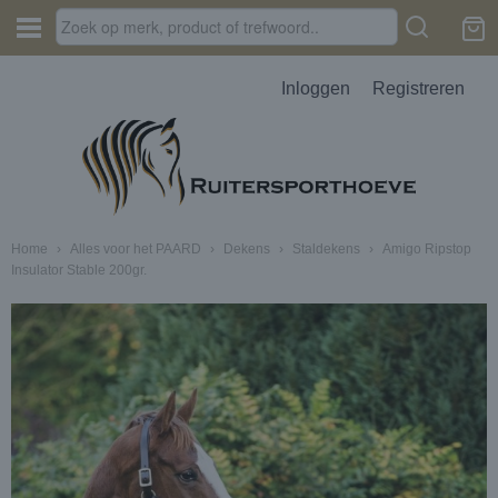
Inloggen
Registreren
Home
›
Alles voor het PAARD
›
Dekens
›
Staldekens
›
Amigo Ripstop
Insulator Stable 200gr.