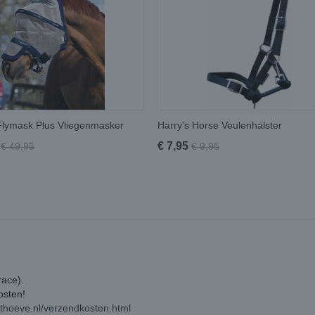
lymask Plus Vliegenmasker
Harry's Horse Veulenhalster
€ 7,95
€ 49,95
€ 9,95
race).
kosten!
rthoeve.nl/verzendkosten.html