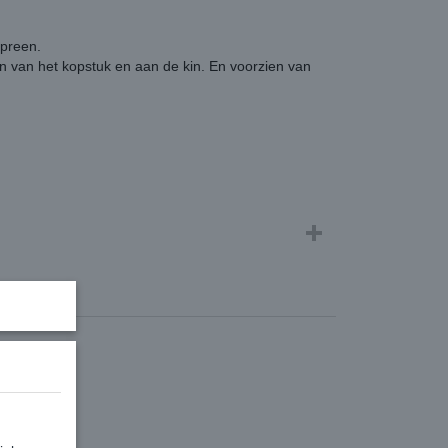
opreen.
en van het kopstuk en aan de kin. En voorzien van