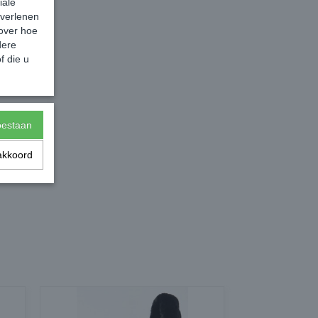
iale
 verlenen
 over hoe
dere
f die u
toestaan
akkoord