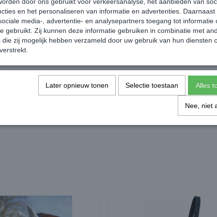
orden door ons gebruikt voor verkeersanalyse, het aanbieden van soc
cties en het personaliseren van informatie en advertenties. Daarnaast
ociale media-, advertentie- en analysepartners toegang tot informatie
te gebruikt. Zij kunnen deze informatie gebruiken in combinatie met an
die zij mogelijk hebben verzameld door uw gebruik van hun diensten o
verstrekt.
Later opnieuw tonen
Selectie toestaan
Alles 
Nee, niet 