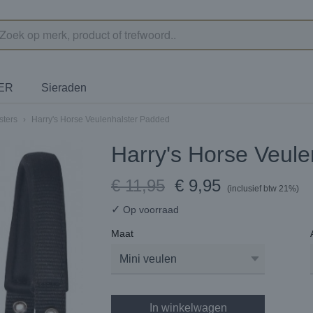
TER
Sieraden
sters
›
Harry's Horse Veulenhalster Padded
Harry's Horse Veul
€ 11,95
€ 9,95
(inclusief btw 21%)
✓
Op voorraad
Maat
In winkelwagen