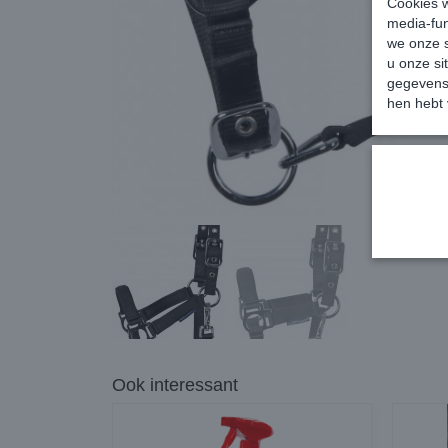
Cookies w
media-fun
we onze s
u onze si
gegevens 
hen hebt 
Ook interessant