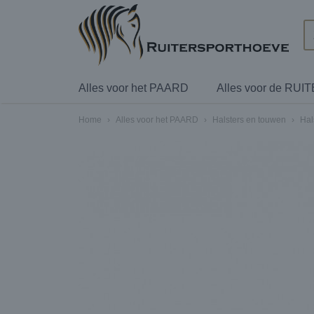
Alles voor het PAARD
Alles voor de RUI
Home
›
Alles voor het PAARD
›
Halsters en touwen
›
Hal