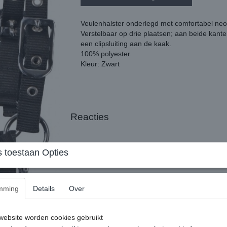
Veulenhalster onderlegd met comfortabel ne
Verstelbaar op drie plaatsen; aan beide kant
een clipsluiting aan de kaak.
100% polyester.
Kleur: Zwart
Reacties
 toestaan Opties
mming
Details
Over
ebsite worden cookies gebruikt