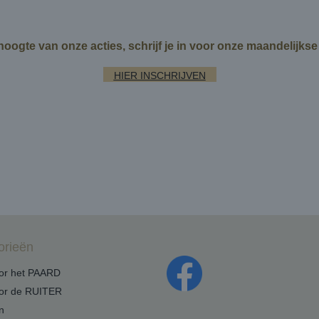
 hoogte van onze acties, schrijf je in voor onze maandelijks
HIER INSCHRIJVEN
orieën
oor het PAARD
oor de RUITER
n