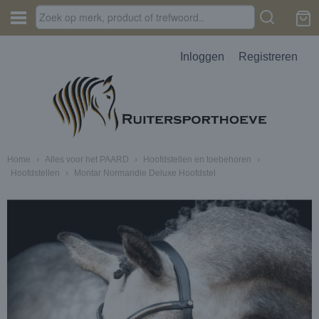
Inloggen
Registreren
Home
›
Alles voor het PAARD
›
Hoofdstellen en toebehoren
›
Hoofdstellen
›
Montar Normandie Deluxe Hoofdstel