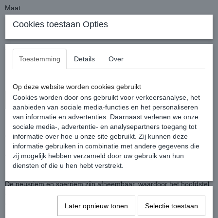
Maat
Cookies toestaan Opties
Aantal
Toestemming
Details
Over
Op deze website worden cookies gebruikt
Cookies worden door ons gebruikt voor verkeersanalyse, het
In winkelwagen
aanbieden van sociale media-functies en het personaliseren
van informatie en advertenties. Daarnaast verlenen we onze
Dit Montar hoofdstel is ontworpen met de nadruk op zowel het
sociale media-, advertentie- en analysepartners toegang tot
comfort van het paard als een lange levensduur.
informatie over hoe u onze site gebruikt. Zij kunnen deze
Het kopstuk is zacht onderlegd en anatomisch gevormd en heeft
informatie gebruiken in combinatie met andere gegevens die
een inkeping op de nek voor extra ruinte voor de atlas.
zij mogelijk hebben verzameld door uw gebruik van hun
De lak neusriem is zacht onderlegd en voorzien van een aansnoer
diensten of die u hen hebt verstrekt.
neusriem.
De neusriem en sperriem zijn afneembaar, waardoor het hoofdstel
eenvoudig kan worden aangepast aan de behoeften van het paard
en de voorkeur van de ruiter.
Later opnieuw tonen
Selectie toestaan