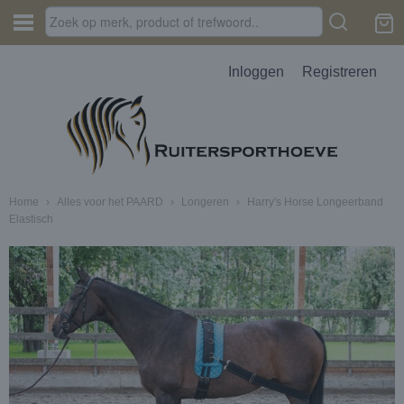
Inloggen
Registreren
Home
›
Alles voor het PAARD
›
Longeren
›
Harry's Horse Longeerband
Elastisch