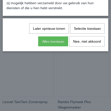
zij mogelijk hebben verzameld door uw gebruik van hun
Reacties
diensten of die u hen hebt verstrekt.
Later opnieuw tonen
Selectie toestaan
Alles toestaan
Nee, niet akkoord
Ook interessant
Leovet TamTam Zomerspray
Rambo Flymask Plus
Vliegenmasker