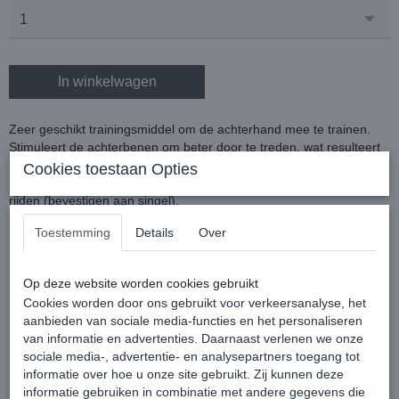
In winkelwagen
Zeer geschikt trainingsmiddel om de achterhand mee te trainen.
Stimuleert de achterbenen om beter door te treden, wat resulteert
in beter ruggebruik.
Cookies toestaan Opties
De band kan gebruikt worden met grondwerk, longeren, of met
rijden (bevestigen aan singel).
Toestemming
Details
Over
De longeerband is er in één maat, deze is ruim verstelbaar.
Min 119cm
Max 180cm
Op deze website worden cookies gebruikt
Cookies worden door ons gebruikt voor verkeersanalyse, het
aanbieden van sociale media-functies en het personaliseren
van informatie en advertenties. Daarnaast verlenen we onze
sociale media-, advertentie- en analysepartners toegang tot
informatie over hoe u onze site gebruikt. Zij kunnen deze
informatie gebruiken in combinatie met andere gegevens die