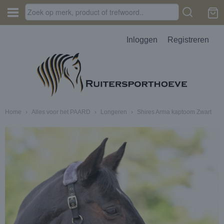
Inloggen
Registreren
Home
›
Alles voor het PAARD
›
Longeren
›
Shires Arma kaptoom Zwart