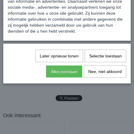
van informatie en advertenties. Daarnaast verlenen we onze
Deze nylon kaptoom is uitgerust met drie stevige D-ringen bovenop
sociale media-, advertentie- en analysepartners toegang tot
de neusriem, waardoor je de longeerlijn gemakkelijk bevestigt.
informatie over hoe u onze site gebruikt. Zij kunnen deze
Optimaal comfort dankzij de zachte fleece voering onder de
informatie gebruiken in combinatie met andere gegevens die
neusriem en het kopstuk.
zij mogelijk hebben verzameld door uw gebruik van hun
Tevens op vier punten verstelbaar voor een ideale pasvorm.
diensten of die u hen hebt verstrekt.
Kleur: Zwart met grijze voering
Later opnieuw tonen
Selectie toestaan
Reacties
Alles toestaan
Nee, niet akkoord
Ook interessant