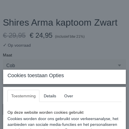
Shires Arma kaptoom Zwart
€ 29,95
€ 24,95
(inclusief btw 21%)
✓
Op voorraad
Maat
Cookies toestaan Opties
Aantal
Toestemming
Details
Over
In winkelwagen
Op deze website worden cookies gebruikt
Cookies worden door ons gebruikt voor verkeersanalyse, het
aanbieden van sociale media-functies en het personaliseren
Ideaal halster om te gebruiken voor grondwerk en longeren.