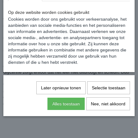
zo de kans op scheuren en brokkelhoeven vergroot.
Op deze website worden cookies gebruikt
In paardenvet zit Glycerine en Vitamine A en D. Glycerine trekt
vocht aan en door de werking van vitamine A en D ontstaat er een
Cookies worden door ons gebruikt voor verkeersanalyse, het
snellere groei van het hoorn en een betere structuur van de hoef.
aanbieden van sociale media-functies en het personaliseren
Het is onomstotelijk bewezen dat Duo Hoef de hoeven verbetert,
van informatie en advertenties. Daarnaast verlenen we onze
onderhoudt en sterker maakt.
sociale media-, advertentie- en analysepartners toegang tot
Elke variant word geleverd met een dop waar een handige kwast
informatie over hoe u onze site gebruikt. Zij kunnen deze
aan zit.
informatie gebruiken in combinatie met andere gegevens die
zij mogelijk hebben verzameld door uw gebruik van hun
Naast het gebruik op de hoeven is Duo Protection Hoef Black Label
diensten of die u hen hebt verstrekt.
ook te gebruiken op donker leer.
Glycerine zorgt ervoor dat het leer niet uitdroogt en scheurt. Duo
Protection Hoef Black Label beschermt en voedt het leer en trekt
vrijwel meteen in het leer.
Later opnieuw tonen
Selectie toestaan
Let op: Bij gebruik op leer met een laklaag kunnen er vlekken
ontstaan. Test altijd voor gebruik op een onopvallende plaats op de
kleurvastheid van het materiaal.
Alles toestaan
Nee, niet akkoord
Inhoud: 500 ml