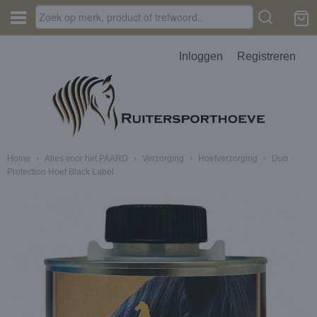
Inloggen
Registreren
Home
›
Alles voor het PAARD
›
Verzorging
›
Hoefverzorging
›
Duo
Protection Hoef Black Label