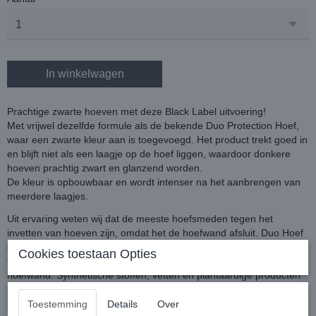
In winkelwagen
Prachtige zwarte hoeven met deze Black Label uitvoering!
Met vrijwel dezelfde formule als de bekende Duo Protection Hoef,
waar een zwarte kleur aan is toegevoegd. Het product trekt goed in
en blijft niet als een laagje op de hoef liggen, waardoor donkere
hoeven prachtig zwart en glanzend worden.
De kleur is opbouwbaar en wordt intenser na het aanbrengen van
meerdere laagjes.
Uit ervaring weten wij dat de meeste hoefsmeden tegen het
invetten van hoeven zijn, omdat het de hoefwand afsluit. Duo Hoef
doet dat niet.
Cookies toestaan Opties
Omdat Duo Hoef 100% dierlijke olie is trekt het direct in de
hoefwand. Synthetische stoffen, vetten en plantaardige producten
sluiten de hoefwand af, waardoor het er aan de buitenkant tijdelijk
mooi uitziet, maar waardoor van binnenuit de hoef droog wordt en
Toestemming
Details
Over