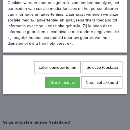
Cookies worden door ons gebruikt voor verkeersanalyse, het
aanbieden van sociale media-functies en het personaliseren
van informatie en advertenties. Daarnaast verlenen we onze
sociale media-, advertentie- en analysepartners toegang tot
informatie over hoe u onze site gebruikt. Zij kunnen deze
informatie gebruiken in combinatie met andere gegevens die
Horseware Ice-Vibe Hock
Horseware Cold Packs
zij mogelijk hebben verzameld door uw gebruik van hun
Wrap
voor Ice Vibe Boots
diensten of die u hen hebt verstrekt.
€ 189,95
€ 22,95
€ 259,95
€ 29,95
In winkelwagen
In winkelwagen
Later opnieuw tonen
Selectie toestaan
Alles toestaan
Nee, niet akkoord
Verzendkosten binnen Nederland: