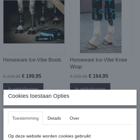
SALE
Horseware Ice-Vibe Boots
Horseware Ice-Vibe Knee
Wrap
€ 199,95
€ 164,95
€ 269,95
€ 239,95
In winkelwagen
In winkelwagen
Cookies toestaan Opties
Toestemming
Details
Over
Op deze website worden cookies gebruikt