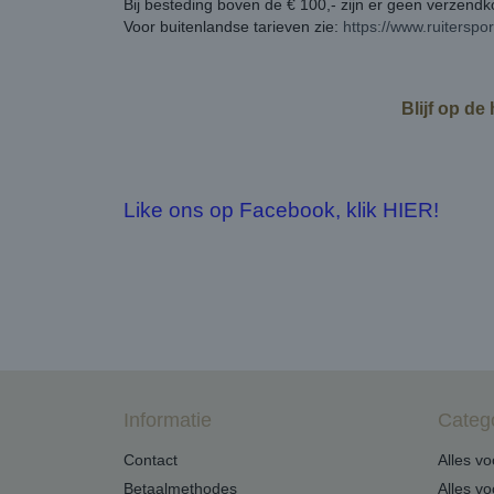
Bij besteding boven de € 100,- zijn er geen verzend
Voor buitenlandse tarieven zie:
https://www.ruiterspo
Blijf op de
Like ons op Facebook, klik HIER!
Informatie
Categ
Contact
Alles v
Betaalmethodes
Alles v