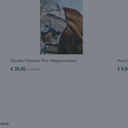
Rambo Flymask Plus Vliegenmasker
Harry
€ 35,95
€ 9,9
€ 49,95
race).