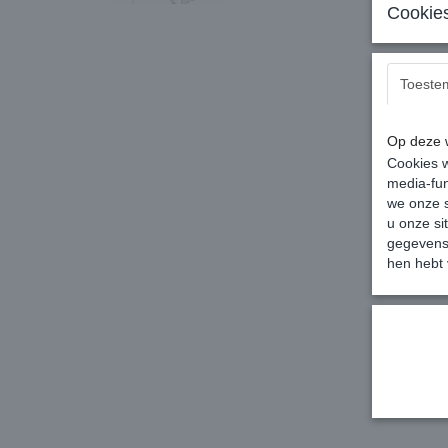
Cookies
Toeste
Op deze w
Cookies w
media-fun
we onze s
u onze si
gegevens 
hen hebt 