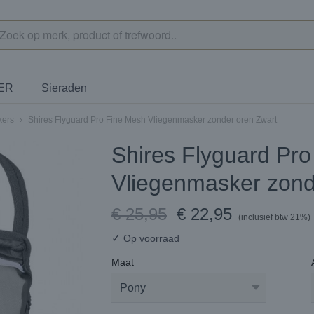
TER
Sieraden
kers
›
Shires Flyguard Pro Fine Mesh Vliegenmasker zonder oren Zwart
Shires Flyguard Pr
Vliegenmasker zond
€ 25,95
€ 22,95
(inclusief btw 21%)
✓
Op voorraad
Maat