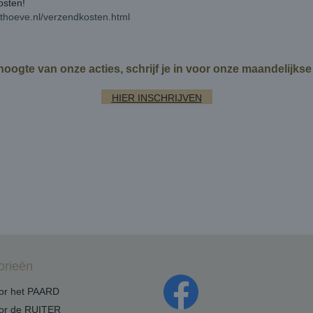
kosten!
rthoeve.nl/verzendkosten.html
 hoogte van onze acties, schrijf je in voor onze maandelijks
HIER INSCHRIJVEN
orieën
oor het PAARD
oor de RUITER