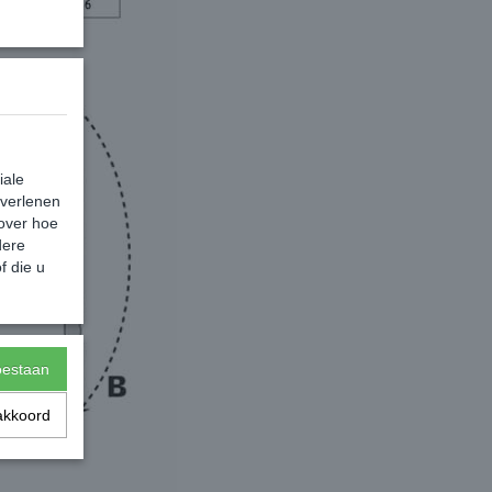
iale
 verlenen
 over hoe
dere
f die u
toestaan
akkoord