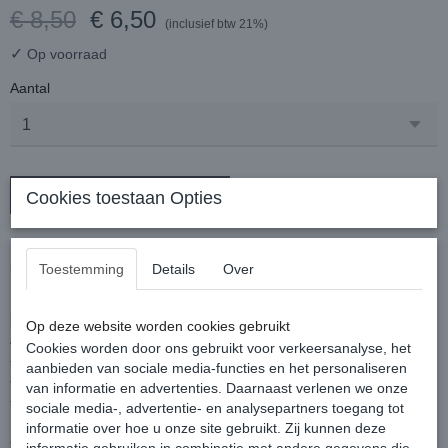
€ 8,50
€ 6,50
(inclusief btw 21%)
✓
Op voorraad
Aantal
In winkelwagen
Cookies toestaan Opties
Het bekende bruine middel tegen staart- en manenbijten,
knabbelen aan de stal, enz.
Toestemming
Details
Over
Flesje van 5ml om zelf te vermengen.
De kenmerkende afstotende geur maakt een radicaal einde
Op deze website worden cookies gebruikt
aan:
Cookies worden door ons gebruikt voor verkeersanalyse, het
- Veren pikken bij kippen,
aanbieden van sociale media-functies en het personaliseren
- Staartbijten en vechten bij varkens en biggen,
van informatie en advertenties. Daarnaast verlenen we onze
- Aanwezigheid van vliegen en dazen
sociale media-, advertentie- en analysepartners toegang tot
informatie over hoe u onze site gebruikt. Zij kunnen deze
Samenstelling:
Aqua, vloeibare zeep, combinatie van kruiden en