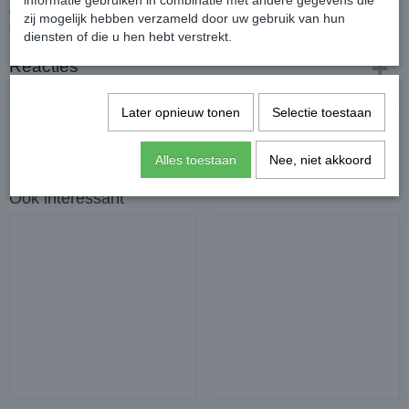
informatie gebruiken in combinatie met andere gegevens die
etherische oliën (o.a. kruidnagel).
zij mogelijk hebben verzameld door uw gebruik van hun
Dosering / oplossing:
5 ml per 500 ml
diensten of die u hen hebt verstrekt.
Reacties
Later opnieuw tonen
Selectie toestaan
Alles toestaan
Nee, niet akkoord
Ook interessant