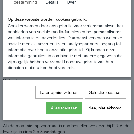
Het laat de ruggengraat vrij en vormt naar de rug van het paard.
Toestemming
Details
Over
De lederen handgreep is afneembaar.
De Macon Extra is voorzien van ogen voor een beugelophanging
(het is beter om zonder beugels te rijden met een barebackpad).
Op deze website worden cookies gebruikt
Aan de onderbuitenzijde heeft de Macon Extra een slijtvaste textiel
Cookies worden door ons gebruikt voor verkeersanalyse, het
ter bescherming van de steppstof ter plaatse van de singelsoten.
aanbieden van sociale media-functies en het personaliseren
van informatie en advertenties. Daarnaast verlenen we onze
Het behoeft geen betoog dat een barebackpad uit lamsvel zich
sociale media-, advertentie- en analysepartners toegang tot
optimaal aanpast aan de anatomie van je paard.
informatie over hoe u onze site gebruikt. Zij kunnen deze
Lamswol is temperatuur- en vocht regulerend, anti bacteriëel, voelt
informatie gebruiken in combinatie met andere gegevens die
aangenaam en is elastisch, ademend en bij juist onderhoud zeer
zij mogelijk hebben verzameld door uw gebruik van hun
sterk.
diensten of die u hen hebt verstrekt.
Kleur: bruin / cappucino
Maten:
S: 45 cm lang x 40 cm breed (Pony) Geschikt voor confectiemaat
kleiner dan maat 36
Later opnieuw tonen
Selectie toestaan
M: 54 cm lang x 52 cm breed (Cob) Geschikt voor confectiemaat
36 tot 40
Alles toestaan
Nee, niet akkoord
L: 60 cm lang x 57 cm breed (Full) Geschikt voor confectiemaat 40
tot 44
Als de maat niet op voorraad is dan bestellen we deze bij F.R.A, de
levertijd is circa 2 a 3 werkdagen.