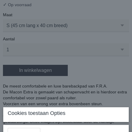
✓
Op voorraad
Maat
Aantal
In winkelwagen
De meest comfortabele en luxe barebackpad van F.R.A.
De Macon Extra is gemaakt van schapenvacht en is hierdoor extra
comfortabel voor zowel paard als ruiter.
Voorzien van een wrong voor extra bovenbeen steun.
Dit model is uitgevoerd met drukverdelende 3Mesh inlages,
Cookies toestaan Opties
daarmee is een goede drukverdeling en een zeer hoog zitcomfort
gewaarborgd. Deze inlages zijn wisselbaar door de handige
inschuifvakken.