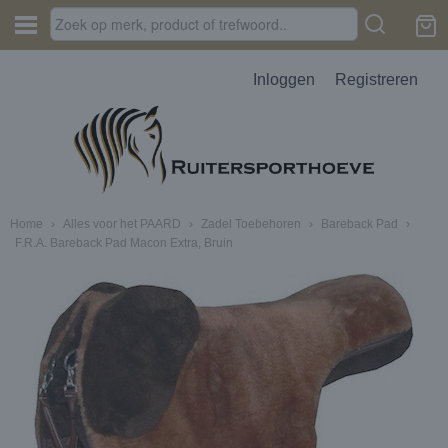
Inloggen
Registreren
Home
›
Alles voor het PAARD
›
Zadel Toebehoren
›
Bareback Pad
›
F.R.A. Bareback Pad Macon Extra, Bruin